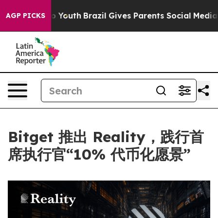
Harms to Youth
Brazil Gives Parents Social Media Contr
AGP PICKS
Bitget 推出 Reality，践行首
席执行官“10% 代币化愿景”