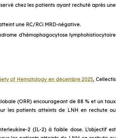
ervé chez les patients ayant rechuté après une
 atteint une RC/RCi MRD-négative.
yndrome d'hémophagocytose lymphohistiocytaire
iety of Hematology
en décembre 2025
, Cellectis
globale (ORR) encourageant de 88 % et un taux
our les patients atteints de LNH en rechute ou
rleukine-2 (IL-2) à faible dose. L’objectif est
 pour les patients atteints de LNH en rechute ou