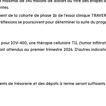
nt maximal de 340 millions de dollars au titre des étapes
ntes.
ent de la cohorte de phase 1b de l'essai clinique TRAV
 réflexions se poursuivent pour déterminer la suite du pro
 pour IOV-400, une thérapie cellulaire TIL (tumor inflitr
t attendus au premier trimestre 2026. D'autres indicati
alents de trésorerie et des dépôts à terme seront suffisan