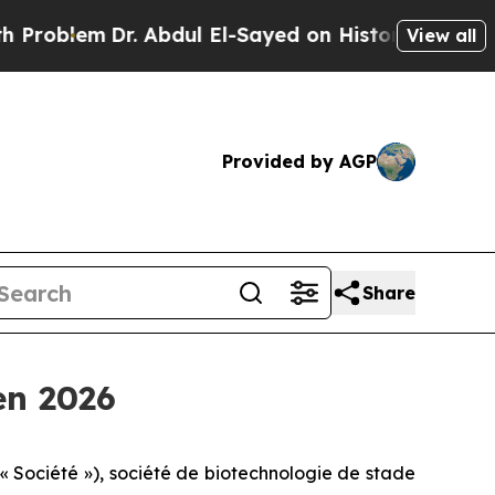
. Abdul El-Sayed on Historic Michigan Win: “Peopl
View all
Provided by AGP
Share
en 2026
Société »), société de biotechnologie de stade