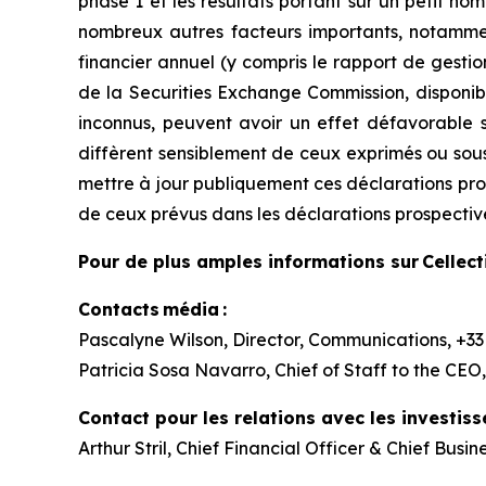
phase 1 et les résultats portant sur un petit no
nombreux autres facteurs importants, notammen
financier annuel (y compris le rapport de gesti
de la Securities Exchange Commission, disponibl
inconnus, peuvent avoir un effet défavorable su
diffèrent sensiblement de ceux exprimés ou sous
mettre à jour publiquement ces déclarations prosp
de ceux prévus dans les déclarations prospective
Pour de plus amples informations sur Cellectis
Contacts média :
Pascalyne Wilson, Director, Communications, +33 
Patricia Sosa Navarro, Chief of Staff to the CEO,
Contact pour les relations avec les investiss
Arthur Stril, Chief Financial Officer & Chief Busin