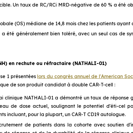
cible. Un taux de RC/RCi MRD-négative de 60 % a été obs
lobale (OS) médiane de 14,8 mois chez les patients ayant
 a été généralement bien toléré, avec un seul cas de s
NH) en rechute ou réfractaire (NATHALI-01)
ase 1 présentées
lors du congrès annuel de l'
American Soc
nique de son produit candidat à double CAR-T-cell :
sai clinique NATHALI-01 a démontré un taux de réponse 
au de dose actuel, soulignant le potentiel d'éti-cel p
ents incluant, pour la plupart, un CAR-T CD19 autologue.
utement de patients dans la cohorte avec soutien d'inte
ux de réponse et de la durabilité de la réponse clinique