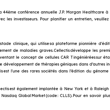
 la 44ème conférence annuelle J.P. Morgan Healthcare à 
c les investisseurs. Pour planifier un entretien, veuille
 stade clinique, qui utilise sa plateforme pionnière d'
itement de maladies graves. Cellectis développe les pre
ventant le concept de cellules CAR T ingéniérées sur éta
 de développement de thérapies géniques dans d’autres in
tis est l'une des rares sociétés dans l’édition du génom
Cellectis est également implantée à New York et à Raleigh 
Nasdaq Global Market (code : CLLS). Pour en savoir plus, 