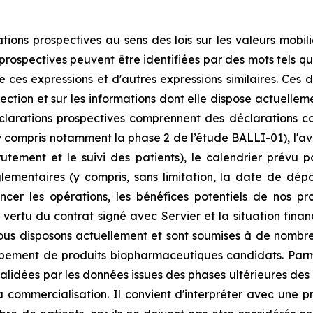
ns prospectives au sens des lois sur les valeurs mobiliè
rospectives peuvent être identifiées par des mots tels que «
 ces expressions et d'autres expressions similaires. Ces d
ection et sur les informations dont elle dispose actuellem
clarations prospectives comprennent des déclarations con
 compris notamment la phase 2 de l’étude BALLI-01), l'ava
rutement et le suivi des patients), le calendrier prévu 
ementaires (y compris, sans limitation, la date de dép
ncer les opérations, les bénéfices potentiels de nos pro
n vertu du contrat signé avec Servier et la situation finan
nous disposons actuellement et sont soumises à de nombre
ppement de produits biopharmaceutiques candidats. Parmi 
lidées par les données issues des phases ultérieures des e
a commercialisation. Il convient d'interpréter avec une p