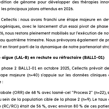
 d'édition de génome pour développer des thérapies inn
t les principaux jalons attendus en 2026.
Cellectis : nous avons franchi une étape majeure en d
ogéniques, avec le lancement d'un essai pivot de phase 
026, nous restons pleinement mobilisés sur l'exécution de n
 au quatrième trimestre. Nous prévoyons également de p
ut en tirant parti de la dynamique de notre partenariat st
aïgue (LAL-B) en rechute ou réfractaire (BALLI-01)
e phase 2 BALLI-01 en octobre 2025, Cellectis prévoit de
tape majeure (n=40) s'appuie sur les données cliniques
 :
obale (ORR) de 68 % avec lasmé-cel "Process 2" (n=22), 
u sein de la population cible de la phase 2 (n=9). Le tau
RC/RCi) était de 56 %, avec environ 80 % de ces patient