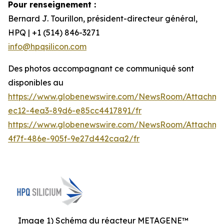
Pour renseignement :
Bernard J. Tourillon, président-directeur général,
HPQ | +1 (514) 846-3271
info@hpqsilicon.com
Des photos accompagnant ce communiqué sont
disponibles au
https://www.globenewswire.com/NewsRoom/Attachm
ec12-4ea3-89d6-e85cc4417891/fr
https://www.globenewswire.com/NewsRoom/Attachm
4f7f-486e-905f-9e27d442caa2/fr
Image 1) Schéma du réacteur METAGENE™