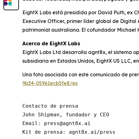
EightX Labs está presidida por David Puth, ex 
Executive Officer, primer líder global de Digit
patrimonial australiana. El cofundador Michael 
Acerca de EightX Labs
EightX Labs Ltd desarrolla agnt8x, el sistema o
subsidiaria en Estados Unidos, EightX US LLC, en
Una foto asociada con este comunicado de pren
9b34-05961ecb5fe8/es
Contacto de prensa

John Shipman, fundador y CEO

Email: press@agnt8x.ai

Kit de prensa: agnt8x.ai/press