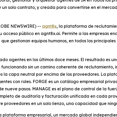
porar, gestionar y orquestar agentes de IA en todos los 
 y un solo contrato, y creada para convertirse en el merc
GLOBE NEWSWIRE) --
agnt8x
, la plataforma de reclutamie
u acceso público en agnt8x.ai. Permite a las empresas enco
que gestionan equipos humanos, en todos los principales
nzado agentes en los últimos doce meses. El resultado es 
funcionando sin un camino coherente de reclutamiento, inc
 la capa neutral por encima de los proveedores. La plata
entes con roles. FORGE es un catálogo empresarial privad
e nueve pasos. MANAGE es el plano de control de la fuerz
completo de auditoría y facturación unificada en cada pr
proveedores en un solo lienzo, una capacidad que ning
la plataforma empresarial, un mercado global independie