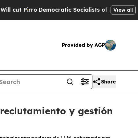
Pirro
Democratic Socialists of America Propose 
View all
Provided by AGP
Share
reclutamiento y gestión