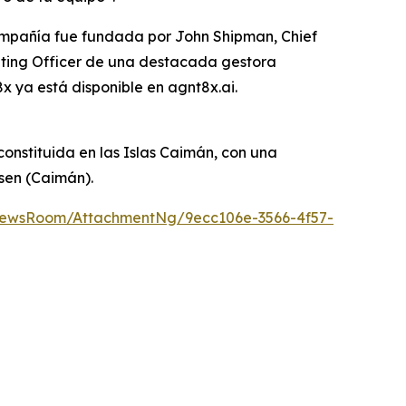
compañía fue fundada por John Shipman, Chief
rating Officer de una destacada gestora
x ya está disponible en agnt8x.ai.
onstituida en las Islas Caimán, con una
lsen (Caimán).
NewsRoom/AttachmentNg/9ecc106e-3566-4f57-