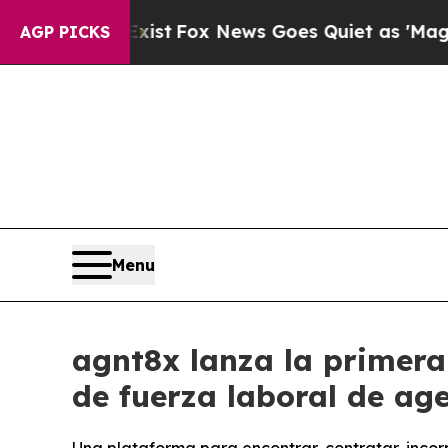
They Exist
Fox News Goes Quiet as 'Maga Media P
AGP PICKS
Menu
agnt8x lanza la primera
de fuerza laboral de ag