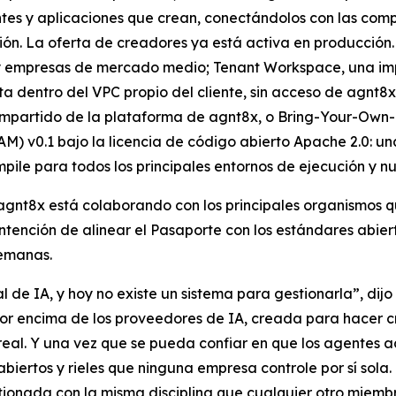
ntes y aplicaciones que crean, conectándolos con las com
ón. La oferta de creadores ya está activa en producción.
s y empresas de mercado medio; Tenant Workspace, una im
dentro del VPC propio del cliente, sin acceso de agnt8x a
mpartido de la plataforma de agnt8x, o Bring-Your-Own-Ke
M) v0.1 bajo la licencia de código abierto Apache 2.0: una
pile para todos los principales entornos de ejecución y 
 agnt8x está colaborando con los principales organismos
 intención de alinear el Pasaporte con los estándares abi
semanas.
 de IA, y hoy no existe un sistema para gestionarla”, di
or encima de los proveedores de IA, creada para hacer cr
eal. Y una vez que se pueda confiar en que los agentes act
abiertos y rieles que ninguna empresa controle por sí sol
ionada con la misma disciplina que cualquier otro miembr