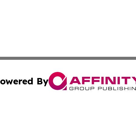
owered By
ubmit Press Release
Terms & Conditions
Copyright/DMCA
Inc. dba Affinity Group Publishing & Latin America Report
Cookie Settings / Your Privacy Choices