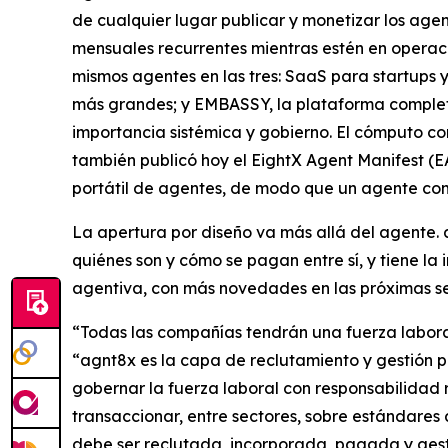
de cualquier lugar publicar y monetizar los age
mensuales recurrentes mientras estén en operaci
mismos agentes en las tres: SaaS para startup
más grandes; y EMBASSY, la plataforma completa 
importancia sistémica y gobierno. El cómputo co
también publicó hoy el EightX Agent Manifest (EA
portátil de agentes, de modo que un agente com
La apertura por diseño va más allá del agente.
quiénes son y cómo se pagan entre sí, y tiene la
agentiva, con más novedades en las próximas 
“Todas las compañías tendrán una fuerza laboral
“agnt8x es la capa de reclutamiento y gestión p
gobernar la fuerza laboral con responsabilidad r
transaccionar, entre sectores, sobre estándares 
debe ser reclutada, incorporada, pagada y gest