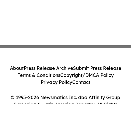
About
Press Release Archive
Submit Press Release
Terms & Conditions
Copyright/DMCA Policy
Privacy Policy
Contact
© 1995-2026 Newsmatics Inc. dba Affinity Group
Publishing & Latin America Reporter. All Rights
Reserved.
Cookie Settings / Your Privacy Choices