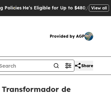
es
He’s Eligible for Up to $480,000 After Being 
View all
Provided by AGP
Share
 Transformador de