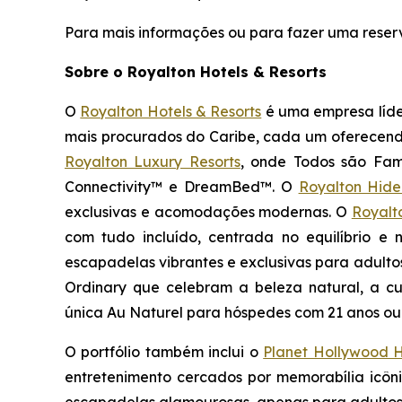
Para mais informações ou para fazer uma reserv
Sobre o Royalton Hotels & Resorts
O
Royalton Hotels & Resorts
é uma empresa líder
mais procurados do Caribe, cada um oferecendo 
Royalton Luxury Resorts
, onde
Todos são Famí
Connectivity™ e DreamBed™. O
Royalton Hid
exclusivas e acomodações modernas. O
Royalt
com tudo incluído, centrada no equilíbrio e
escapadelas vibrantes e exclusivas para adulto
Ordinary
que celebram a beleza natural, a cu
única
Au Naturel
para hóspedes com 21 anos ou 
O portfólio também inclui o
Planet Hollywood H
entretenimento cercados por memorabília icôn