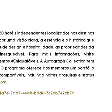
0 hotéis independentes localizados nos destinos
or uma visão clara, a essência e o histórico que
as de design e hospitalidade, as propriedades da
squecível. Para mais informações, visite
ntos #Inigualáveis. A Autograph Collection tem
l. O programa oferece aos membros um portfólio
comparáveis, incluindo noites gratuitas e status
com
.
1a7e-7dd7-46d8-bdd6-7c2bb742cb7d