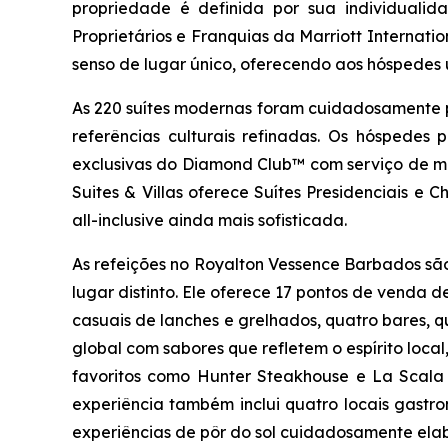
propriedade é definida por sua individualid
Proprietários e Franquias da Marriott Internati
senso de lugar único, oferecendo aos hóspedes u
As 220 suítes modernas foram cuidadosamente pro
referências culturais refinadas. Os hóspedes
exclusivas do Diamond Club™ com serviço de mo
Suites & Villas oferece Suítes Presidenciais e
all-inclusive ainda mais sofisticada.
As refeições no Royalton Vessence Barbados são
lugar distinto. Ele oferece 17 pontos de venda d
casuais de lanches e grelhados, quatro bares, 
global com sabores que refletem o espírito local,
favoritos como Hunter Steakhouse e La Scala I
experiência também inclui quatro locais gastr
experiências de pôr do sol cuidadosamente elab