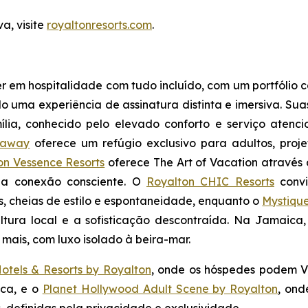
a, visite
royaltonresorts.com
.
 em hospitalidade com tudo incluído, com um portfólio c
uma experiência de assinatura distinta e imersiva. Sua
lia
, conhecido pelo elevado conforto e serviço atenci
eaway
oferece um refúgio exclusivo para adultos, pro
on Vessence Resorts
oferece
The Art of Vacation
através 
 na conexão consciente. O
Royalton CHIC Resorts
convi
s, cheias de estilo e espontaneidade, enquanto o
Mystiqu
ltura local e a sofisticação descontraída. Na Jamaica
mais, com luxo isolado à beira-mar.
otels & Resorts by Royalton
, onde os hóspedes podem
V
ica, e o
Planet Hollywood Adult Scene by Royalton
, on