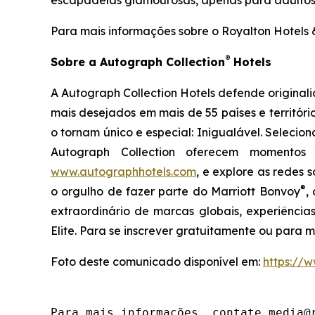
escapadelas glamourosas, apenas para adultos, 
Para mais informações sobre o Royalton Hotels &
®
Sobre a Autograph Collection
Hotels
A Autograph Collection Hotels defende original
mais desejados em mais de 55 países e territóri
o tornam único e especial:
Inigualável
. Selecio
Autograph Collection oferecem momentos 
www.autographhotels.com
, e explore as redes s
®
o orgulho de fazer parte do Marriott Bonvoy
,
extraordinário de marcas globais, experiência
Elite. Para se inscrever gratuitamente ou para 
Foto deste comunicado disponível em:
https:/
Para mais informações, contate media@