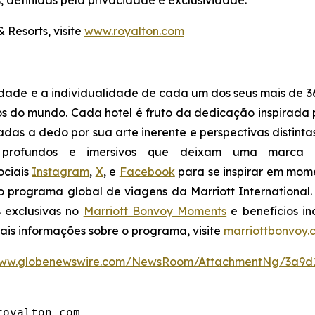
definidas pela privacidade e exclusividade.
 Resorts, visite
www.royalton.com
idade e a individualidade de cada um dos seus mais de 36
os do mundo. Cada hotel é fruto da dedicação inspirada p
nadas a dedo por sua arte inerente e perspectivas distint
profundos e imersivos que deixam uma marca ine
ociais
Instagram
,
X
, e
Facebook
para se inspirar em mome
 o programa global de viagens da Marriott Internationa
s exclusivas no
Marriott Bonvoy Moments
e benefícios in
mais informações sobre o programa, visite
marriottbonvoy.
/www.globenewswire.com/NewsRoom/AttachmentNg/3a9d
royalton.com.