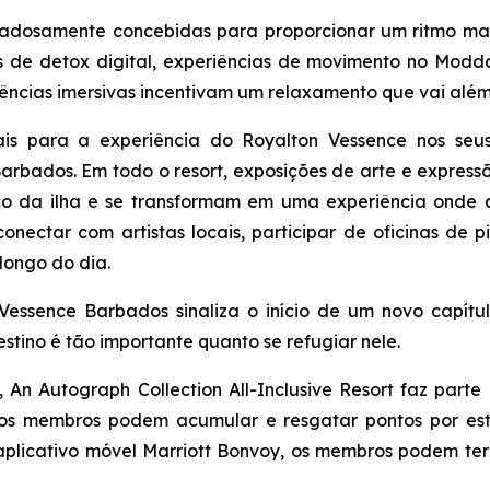
idadosamente concebidas para proporcionar um ritmo mai
s de detox digital, experiências de movimento no Moddo
iências imersivas incentivam um relaxamento que vai além 
rais para a experiência do Royalton Vessence nos se
Barbados. Em todo o resort, exposições de arte e expres
ico da ilha e se transformam em uma experiência onde 
nectar com artistas locais, participar de oficinas de p
longo do dia.
Vessence Barbados sinaliza o início de um novo capít
estino é tão importante quanto se refugiar nele.
An Autograph Collection All-Inclusive Resort faz parte
l os membros podem acumular e resgatar pontos por es
 aplicativo móvel Marriott Bonvoy, os membros podem te