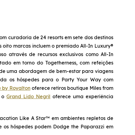
om curadoria de 24 resorts em sete dos destinos
s oito marcas incluem o premiado All-In Luxury®
oso através de recursos exclusivos como All-In
jetado em torno do
Togetherness
, com refeições
de uma abordagem de bem-estar para viagens
da os hóspedes para o
Party Your Way
com
e by Royalton
oferece retiros boutique
Miles from
, o
Grand Lido Negril
oferece uma experiência
acation Like A Star™
em ambientes repletos de
de os hóspedes podem
Dodge the Paparazzi
em