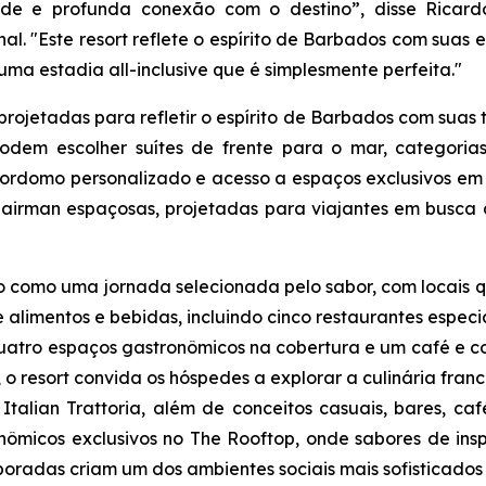
ade e profunda conexão com o destino”, disse Ricardo
onal. "Este resort reflete o espírito de Barbados com su
ma estadia all-inclusive que é simplesmente perfeita."
jetadas para refletir o espírito de Barbados com suas te
 podem escolher suítes de frente para o mar, categor
rdomo personalizado e acesso a espaços exclusivos em to
 Chairman espaçosas, projetadas para viajantes em busc
 como uma jornada selecionada pelo sabor, com locais q
e alimentos e bebidas, incluindo cinco restaurantes especia
quatro espaços gastronômicos na cobertura e um café e co
 o resort convida os hóspedes a explorar a culinária franc
talian Trattoria, além de conceitos casuais, bares, ca
onômicos exclusivos no The Rooftop, onde sabores de ins
oradas criam um dos ambientes sociais mais sofisticados 