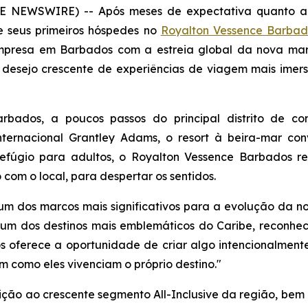
BE NEWSWIRE) -- Após meses de expectativa quanto a 
e seus primeiros hóspedes no
Royalton Vessence Barbado
empresa em Barbados com a estreia global da nova mar
 desejo crescente de experiências de viagem mais imer
bados, a poucos passos do principal distrito de co
ternacional Grantley Adams, o resort à beira-mar con
efúgio para adultos, o Royalton Vessence Barbados re
om o local, para despertar os sentidos.
 dos marcos mais significativos para a evolução da nos
um dos destinos mais emblemáticos do Caribe, reconheci
os oferece a oportunidade de criar algo intencionalment
 como eles vivenciam o próprio destino."
ção ao crescente segmento All-Inclusive da região, be